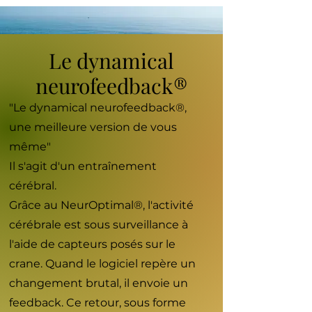
Le dynamical
neurofeedback®
"Le dynamical neurofeedback®,
une meilleure version de vous
même"
Il s'agit d'un entraînement
cérébral.
Grâce au NeurOptimal®, l'activité
cérébrale est sous surveillance à
l'aide de capteurs posés sur le
crane. Quand le logiciel repère un
changement brutal, il envoie un
feedback. Ce retour, sous forme