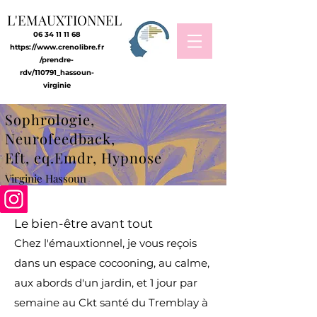
L'EMAUXTIONNEL
06 34 11 11 68
https://www.crenolibre.fr
/prendre-
rdv/110791_hassoun-
virginie
Sophrologie,
Neurofeedback,
Eft, eq.Emdr, Hypnose
Virginie Hassoun
Le bien-être avant tout
Chez l'émauxtionnel, je vous reçois
dans un espace cocooning, au calme,
aux abords d'un jardin, et 1 jour par
semaine au Ckt santé du Tremblay à