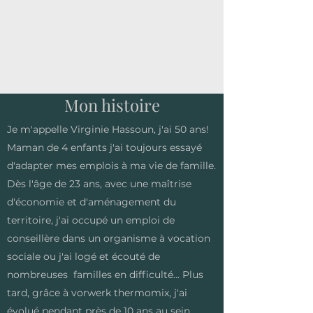
Mon histoire
Je m'appelle Virginie Hassoun, j'ai 50 ans!
Maman de 4 enfants j'ai toujours essayé
d'adapter mes emplois à ma vie de famille.
Dès l'âge de 23 ans, avec une maîtrise
d'économie et d'aménagement du
territoire, j'ai occupé un emploi de
conseillère dans un organisme à vocation
sociale ou j'ai logé et écouté de
nombreuses familles en difficulté... Plus
tard, grâce à vorwerk thermomix, j'ai
évolué pendant près de 10 ans au sein