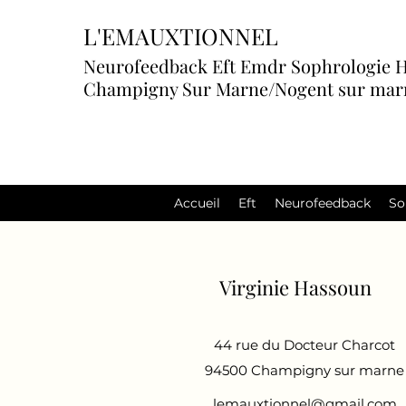
L'EMAUXTIONNEL
Neurofeedback Eft Emdr Sophrologie 
Champigny Sur Marne/Nogent sur marne
Accueil
Eft
Neurofeedback
So
Virginie Hassoun
44 rue du Docteur Charcot
94500 Champigny sur marne
lemauxtionnel@gmail.com