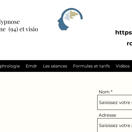
Hypnose
 (94) et visio
https
r
phrologie
Emdr
Les séances
Formules et tarifs
Vidéos
Nom
Adresse