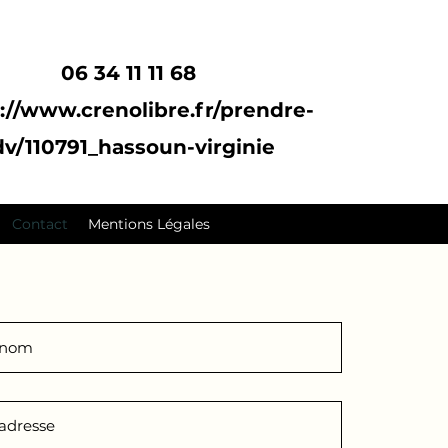
06 34 11 11 68
://www.crenolibre.fr/prendre-
dv/110791_hassoun-virginie
Contact
Mentions Légales