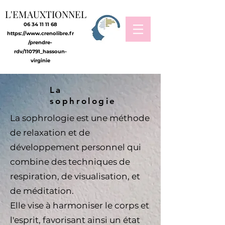
L'EMAUXTIONNEL
06 34 11 11 68
https://www.crenolibre.fr
/prendre-
rdv/110791_hassoun-
virginie
La
sophrologie
La sophrologie est une méthode
de relaxation et de
développement personnel qui
combine des techniques de
respiration, de visualisation, et
de méditation.
Elle vise à harmoniser le corps et
l'esprit, favorisant ainsi un état