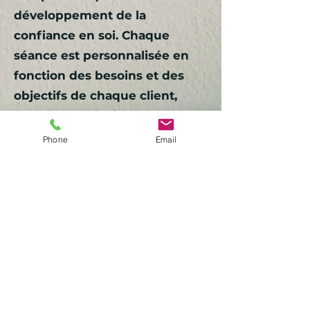
développement de la
confiance en soi. Chaque
séance est personnalisée en
fonction des besoins et des
objectifs de chaque client,
permettant ainsi une approche
sur mesure.
Phone
Email
En somme, la sophrologie est
un outil puissant pour
accompagner les individus
vers un mieux-être, et une
sophrologue expérimentée
peut jouer un rôle clé dans
cette démarche, en guidant
ses clients avec sensibilité et